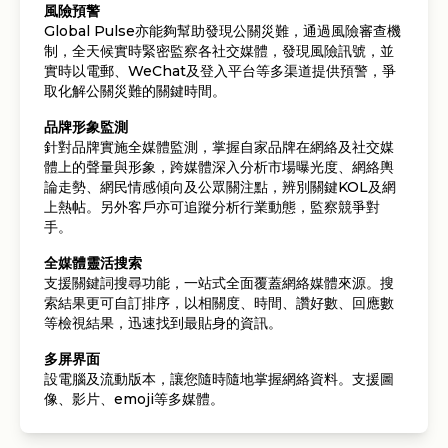
風險預警
Global Pulse亦能夠幫助發現公關災難，通過風險審查機
制，全天候實時緊密監察各社交媒體，發現風險訊號，並
實時以電郵、WeChat及登入平台等多渠道提供預警，爭
取化解公關災難的關鍵時間。
品牌形象監測
針對品牌實施全媒體監測，掌握自家品牌在網絡及社交媒
體上的聲量與形象，跨媒體深入分析市場曝光度、網絡輿
論走勢、網民情感傾向及公眾關注點，辨別關鍵KOL及網
上熱帖。另外客戶亦可追蹤分析行業動態，監察競爭對
手。
全媒體靈活搜索
支援關鍵詞搜尋功能，一站式全面覆蓋網絡媒體來源。搜
索結果更可自訂排序，以相關度、時間、讚好數、回應數
等檢視結果，迅速找到最貼身的資訊。
多屏界面
設電腦及流動版本，讓您隨時隨地掌握網絡資料。支援圖
像、影片、emoji等多媒體。