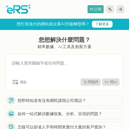
訂閲
想打造強大的網站或企業AI升級轉型嗎？
了解更多
您想解決什麼問題？
精準數據、AI工具及創新方案
痛點
問我們
問AI
hearing
想即時知道有沒有網民講我公司壞話？
area_chart
如何一站式解決數據收集、分析、呈現的問題？
history
怎樣可以節省人手和時間來應付大量的客戶查詢？