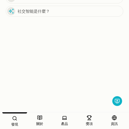
auto_awesome
社交智能是什麼？
關於
產品
獎項
資訊
發現