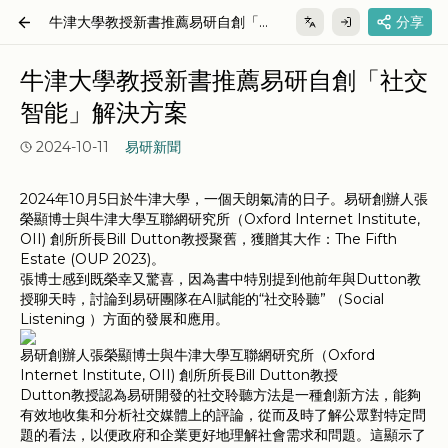
牛津大學教授新書推薦易研自創「社
分享
交智能」解決方案
牛津大學教授新書推薦易研自創「社交
智能」解決方案
2024-10-11
易研新聞
2024年10月5日於牛津大學，一個天朗氣清的日子。易研創辦人張
榮顯博士與牛津大學互聯網研究所（Oxford Internet Institute,
OII) 創所所長Bill Dutton教授聚舊，獲贈其大作：The Fifth
Estate (OUP 2023)。
張博士感到既榮幸又驚喜，因為書中特別提到他前年與Dutton教
授聊天時，討論到易研團隊在AI賦能的“社交聆聽” （Social
Listening ）方面的發展和應用。
易研創辦人張榮顯博士與牛津大學互聯網研究所（Oxford
Internet Institute, OII) 創所所長Bill Dutton教授
Dutton教授認為易研開發的社交聆聽方法是一種創新方法，能夠
有效地收集和分析社交媒體上的評論，從而及時了解公眾對特定問
題的看法，以便政府和企業更好地理解社會需求和問題。這顯示了