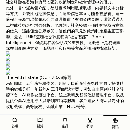
社交聆聽在香港和澳門地區的政策制定和社會管理中的潛力。
此外，書中還具體介紹，易研團隊利用數據取樣、內容和文本分析
等方法，系統性地挖掘信息，而這些信息本來可能會被忽視。這一
過程不僅為市場營銷和公共管理提供了有價值的見解，還能通過人
工智能技術進行增強分析。他強調，社交聆聽不僅能夠提取有意義
的信息，還能促進公眾參與，使他們的意見對政策制定產生正面影
響。最後，Bill將這種社交聆聽稱為“社交智能” （Social
Intelligence)，強調其在各個領域的重要性。這概念正是易研團
隊在創新解決方案、產品設計和服務等方面所採用的指導框架。
The Fifth Estate (OUP 2023)節選
易研團隊十五年來持續學習、創新，目前在社交智能方面，提供精
準的數據分析，創新的AI工具和解決方案，例如自主原創的社交聆
聽平台、AI寫作及辦公平台、線上調研及智能活動管理平台，以及
提供企業AI應用導入及培訓諮詢等服務，客戶遍及大灣區及海外的
政府機構、高等院校、金融企業、NGO等等。
發現
關於
產品
獎項
資訊