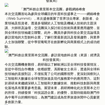
發展局）
「澳門科創企業里斯本交流團」參觀網絡峰會
本次交流團首站為參與全球矚目的年度科技盛事之一——網絡峰會
（Web Summit），本次盛會匯聚了世界頂尖專家、創新者、企
業領袖及投資者。透過多場關於人工智能及機械人技術的主題演
講、大師班及論壇，交流團深入探討前沿技術與產業應用趨勢，並
與全球科技領袖建立聯繫。此外，團員亦參與科技企業交流論壇及
參訪當地的大型創科企業，了解行業最新資訊及發展趨勢，與業界
人士加強聯繫，從中學習葡萄牙在創新孵化與商業模式上的成功經
驗。
「澳門科創企業里斯本交流團」參訪當地創科企業（來源：經濟及
科技發展局）
今次交流團機會難得，易研藉以了解歐洲以至全球科技發展情況，
並從中尋找合作機會，收穫頗豐。馮斯敏女士表示，透過與全球科
技領袖的直接對話，不僅拓寬了公司的國際視野，更深刻洞察到人
工智能和大數據在全球智慧旅遊及現代服務業中的應用潛力。這對
於易研未來繼續深耕人工智能和大數據技術、推動科技創新與商業
化落地具有重要參考意義。展望未來，易研將轉化此次里斯本之行
的所得，持續發揮「科技認證企業」的優勢，並期待能藉助澳門作
為中葡平台的獨特地位，為澳門建設成為世界旅遊休閒中心貢獻更
多創新力量。